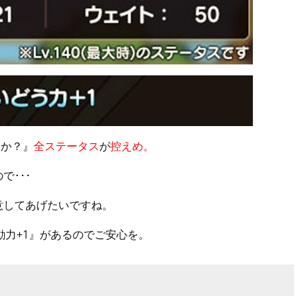
らか？』
全ステータス
が
控えめ。
で･･･
意してあげたいですね。
動力+1』があるのでご安心を。