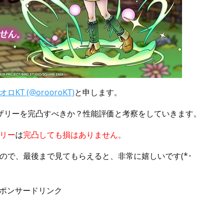
ロKT (@orooroKT)
と申します。
ザリーを完凸すべきか？性能評価と考察をしていきます。
リー
は
完凸しても損はありません。
ので、最後まで見てもらえると、非常に嬉しいです(*･
ポンサードリンク