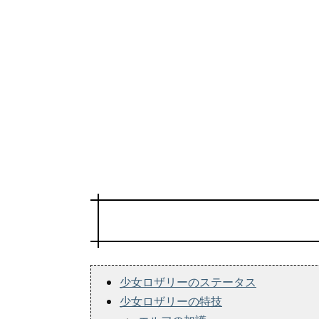
少女ロザリーのステータス
少女ロザリーの特技