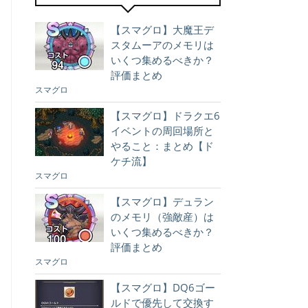
【スマグロ】大魔王デ
スタムーアのメモリは
いくつ集めるべきか？
評価まとめ
スマグロ
【スマグロ】ドラクエ6
イベントの周回場所と
やること：まとめ【ド
ケチ流】
スマグロ
【スマグロ】デュラン
のメモリ（強敵産）は
いくつ集めるべきか？
評価まとめ
スマグロ
【スマグロ】DQ6ゴー
ルドで優先して交換す