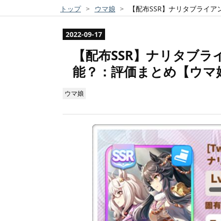
トップ
>
ウマ娘
>
【配布SSR】ナリタブライ
2022
-
09
-
17
【配布SSR】ナリタブ
能？：評価まとめ【ウマ
ウマ娘