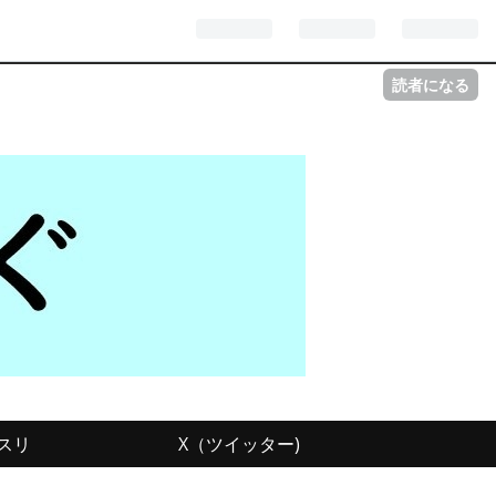
読者になる
スリ
X（ツイッター)